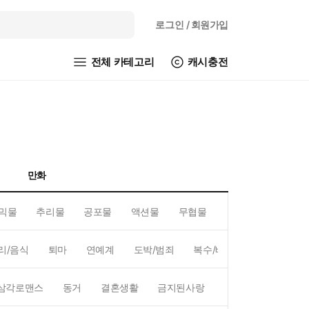
로그인
/ 회원가입
전체 카테고리
캐시충전
만화
믹물
추리물
공포물
액션물
무협물
GL/백합
리/음식
퇴마
연예계
도박/범죄
복수/배신
현대배경
삼각로맨스
동거
결혼생활
금지된사랑
하렘
역하렘