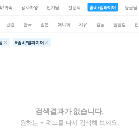
족/귀족
용사마왕
인기남
전문직
좀비/뱀파이어
능글남
완결
한국
일본
애니화
치유
감동
달달함
진
렘
#
좀비/뱀파이어
검색결과가 없습니다.
원하는 키워드를 다시 검색해 보세요.