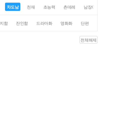
차도남
천재
초능력
츤데레
남장여자
여장남자
지함
잔인함
드라마화
영화화
단편
4컷만화
평점4
전체해제