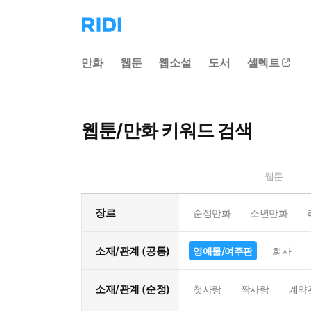
리
디
홈
만화
웹툰
웹소설
도서
셀렉트
으
로
이
동
웹툰/만화 키워드 검색
웹툰
장르
순정만화
소년만화
소재/관계 (공통)
영애물/여주판
회사
소재/관계 (순정)
첫사랑
짝사랑
계약