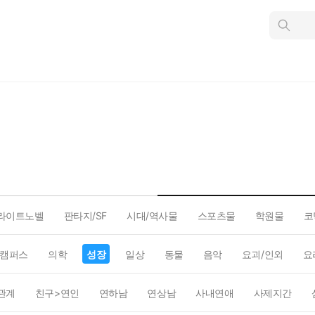
인
스
턴
트
검
색
라이트노벨
판타지/SF
시대/역사물
스포츠물
학원물
코
캠퍼스
의학
성장
일상
동물
음악
요괴/인외
요
관계
친구>연인
연하남
연상남
사내연애
사제지간