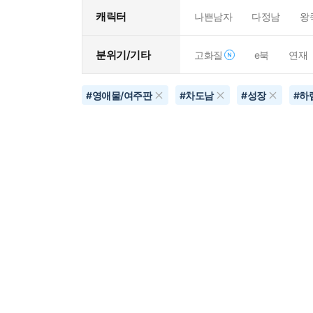
캐릭터
나쁜남자
다정남
왕
분위기/기타
고화질
e북
연재
#
영애물/여주판
#
차도남
#
성장
#
하