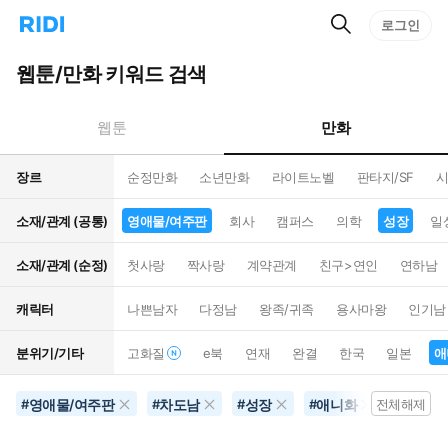
검
리
로그인
인
색
디
스
홈
턴
웹툰/만화 키워드 검색
으
트
로
검
이
색
만화
웹툰
동
장르
순정만화
소년만화
라이트노벨
판타지/SF
시
소재/관계 (공통)
영애물/여주판
회사
캠퍼스
의학
성장
일
소재/관계 (순정)
첫사랑
짝사랑
계약관계
친구>연인
연하남
캐릭터
나쁜남자
다정남
왕족/귀족
용사마왕
인기남
분위기/기타
고화질
e북
연재
완결
한국
일본
애
영애물/여주판
차도남
성장
애니화
좀비/
#
#
#
#
전체해제
#