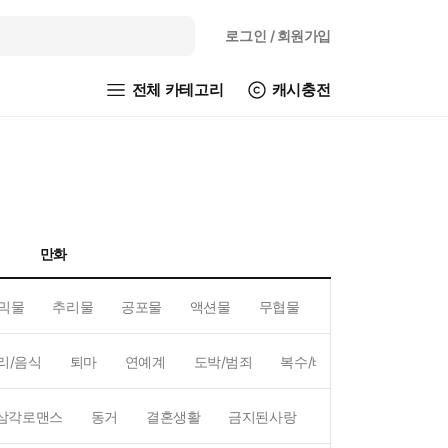
로그인
/ 회원가입
전체 카테고리
캐시충전
만화
믹물
추리물
공포물
액션물
무협물
GL/백합
리/음식
퇴마
연예계
도박/범죄
복수/배신
현대배경
삼각로맨스
동거
결혼생활
금지된사랑
하렘
역하렘