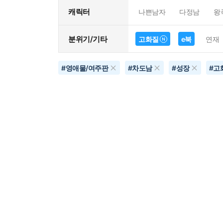
캐릭터
나쁜남자
다정남
왕
분위기/기타
고화질
e북
연재
#
영애물/여주판
#
차도남
#
성장
#
고