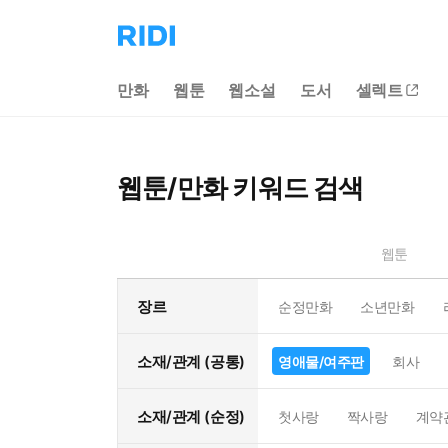
리
디
홈
만화
웹툰
웹소설
도서
셀렉트
으
로
이
동
웹툰/만화 키워드 검색
웹툰
장르
순정만화
소년만화
소재/관계 (공통)
영애물/여주판
회사
소재/관계 (순정)
첫사랑
짝사랑
계약