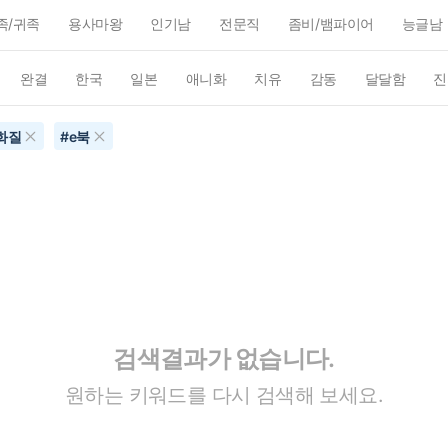
족/귀족
용사마왕
인기남
전문직
좀비/뱀파이어
능글남
완결
한국
일본
애니화
치유
감동
달달함
진
화질
#
e북
검색결과가 없습니다.
원하는 키워드를 다시 검색해 보세요.