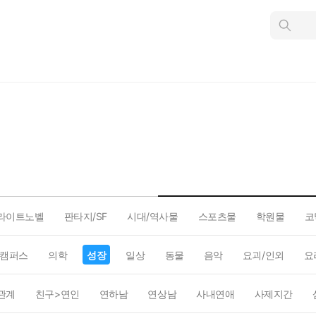
인
스
턴
트
검
색
라이트노벨
판타지/SF
시대/역사물
스포츠물
학원물
코
캠퍼스
의학
성장
일상
동물
음악
요괴/인외
요
관계
친구>연인
연하남
연상남
사내연애
사제지간