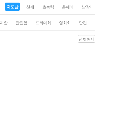
차도남
천재
초능력
츤데레
남장여자
여장남자
지함
잔인함
드라마화
영화화
단편
4컷만화
평점4
전체해제