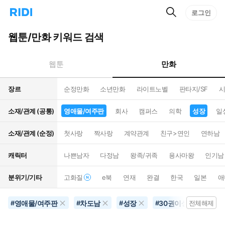
검
리
로그인
인
색
디
스
홈
턴
웹툰/만화 키워드 검색
으
트
로
검
이
색
만화
웹툰
동
장르
순정만화
소년만화
라이트노벨
판타지/SF
시
소재/관계 (공통)
영애물/여주판
회사
캠퍼스
의학
성장
일
소재/관계 (순정)
첫사랑
짝사랑
계약관계
친구>연인
연하남
캐릭터
나쁜남자
다정남
왕족/귀족
용사마왕
인기남
분위기/기타
고화질
e북
연재
완결
한국
일본
애
영애물/여주판
차도남
성장
30권이상
역하
#
#
#
#
전체해제
#