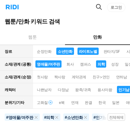
검
리
로그인
인
색
디
스
홈
턴
웹툰/만화 키워드 검색
으
트
로
검
이
색
만화
웹툰
동
장르
순정만화
소년만화
라이트노벨
판타지/SF
시
소재/관계 (공통)
영애물/여주판
회사
캠퍼스
의학
성장
일
소재/관계 (순정)
첫사랑
짝사랑
계약관계
친구>연인
연하남
캐릭터
나쁜남자
다정남
왕족/귀족
용사마왕
인기남
분위기/기타
고화질
e북
연재
완결
한국
일본
애
영애물/여주판
의학
소년만화
인기남
10
#
#
#
#
전체해제
#