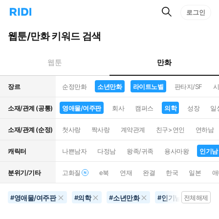
검
리
로그인
인
색
디
스
홈
턴
웹툰/만화 키워드 검색
으
트
로
검
이
색
만화
웹툰
동
장르
순정만화
소년만화
라이트노벨
판타지/SF
시
소재/관계 (공통)
영애물/여주판
회사
캠퍼스
의학
성장
일
소재/관계 (순정)
첫사랑
짝사랑
계약관계
친구>연인
연하남
캐릭터
나쁜남자
다정남
왕족/귀족
용사마왕
인기남
분위기/기타
고화질
e북
연재
완결
한국
일본
애
영애물/여주판
의학
소년만화
인기남
10
#
#
#
#
전체해제
#