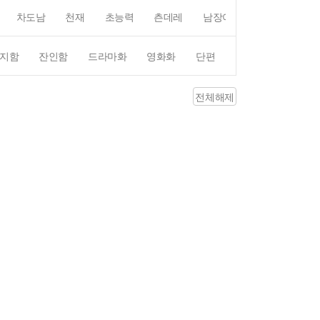
차도남
천재
초능력
츤데레
남장여자
여장남자
지함
잔인함
드라마화
영화화
단편
4컷만화
평점4
전체해제