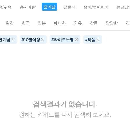
족/귀족
용사마왕
인기남
전문직
좀비/뱀파이어
능글남
완결
한국
일본
애니화
치유
감동
달달함
진
인기남
#
10권이상
#
라이트노벨
#
하렘
검색결과가 없습니다.
원하는 키워드를 다시 검색해 보세요.