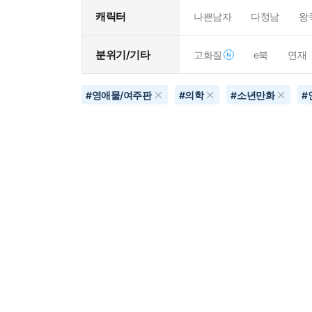
캐릭터
나쁜남자
다정남
왕
분위기/기타
고화질
e북
연재
#
영애물/여주판
#
의학
#
소년만화
#