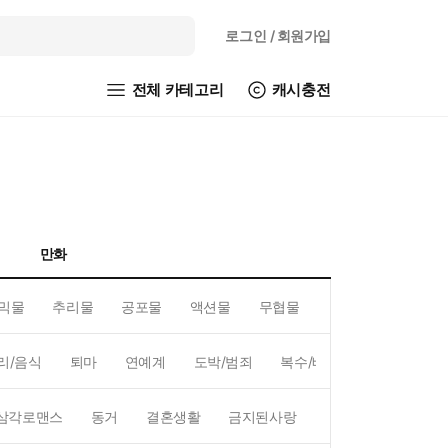
로그인
/ 회원가입
전체 카테고리
캐시충전
만화
믹물
추리물
공포물
액션물
무협물
GL/백합
리/음식
퇴마
연예계
도박/범죄
복수/배신
현대배경
삼각로맨스
동거
결혼생활
금지된사랑
하렘
역하렘