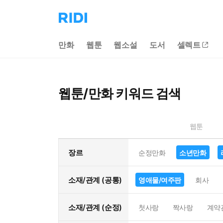
리
디
홈
만화
웹툰
웹소설
도서
셀렉트
으
로
이
동
웹툰/만화 키워드 검색
웹툰
장르
순정만화
소년만화
소재/관계 (공통)
영애물/여주판
회사
소재/관계 (순정)
첫사랑
짝사랑
계약