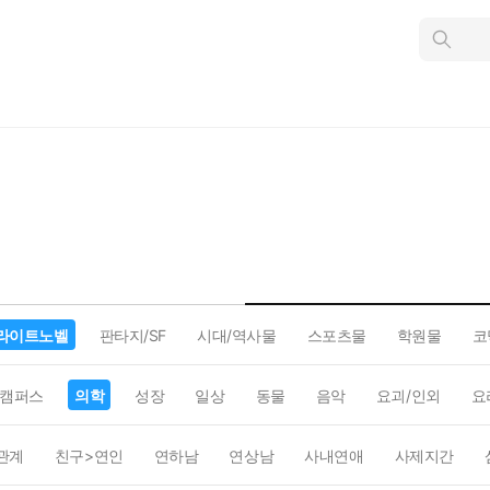
인
스
턴
트
검
색
라이트노벨
판타지/SF
시대/역사물
스포츠물
학원물
코
캠퍼스
의학
성장
일상
동물
음악
요괴/인외
요
관계
친구>연인
연하남
연상남
사내연애
사제지간