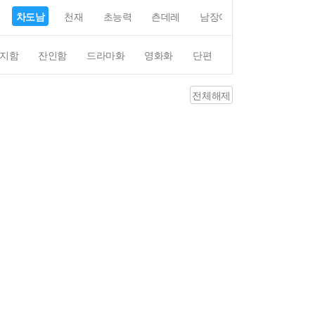
차도남
천재
초능력
츤데레
남장여자
여장남자
지함
잔인함
드라마화
영화화
단편
4컷만화
평점4
전체해제