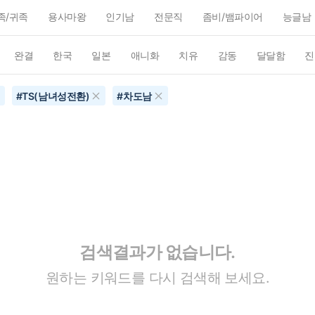
족/귀족
용사마왕
인기남
전문직
좀비/뱀파이어
능글남
완결
한국
일본
애니화
치유
감동
달달함
진
#
TS(남녀성전환)
#
차도남
검색결과가 없습니다.
원하는 키워드를 다시 검색해 보세요.