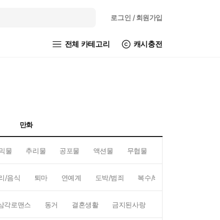
로그인
/ 회원가입
전체 카테고리
캐시충전
만화
믹물
추리물
공포물
액션물
무협물
GL/백합
리/음식
퇴마
연예계
도박/범죄
복수/배신
현대배경
삼각로맨스
동거
결혼생활
금지된사랑
하렘
역하렘