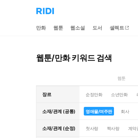
리
디
홈
만화
웹툰
웹소설
도서
셀렉트
으
로
이
동
웹툰/만화 키워드 검색
웹툰
장르
순정만화
소년만화
소재/관계 (공통)
영애물/여주판
회사
소재/관계 (순정)
첫사랑
짝사랑
계약