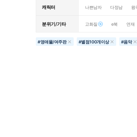
캐릭터
나쁜남자
다정남
왕
분위기/기타
고화질
e북
연재
#
영애물/여주판
#
별점100개이상
#
음악