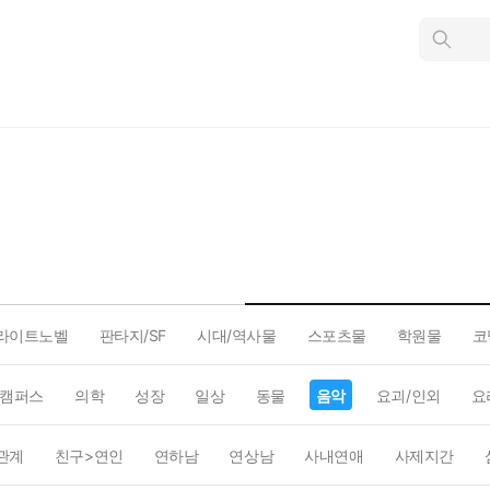
인
스
턴
트
검
색
라이트노벨
판타지/SF
시대/역사물
스포츠물
학원물
코
캠퍼스
의학
성장
일상
동물
음악
요괴/인외
요
관계
친구>연인
연하남
연상남
사내연애
사제지간