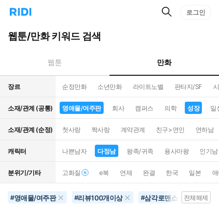
검
리
로그인
인
색
디
스
홈
턴
웹툰/만화 키워드 검색
으
트
로
검
이
색
만화
웹툰
동
장르
순정만화
소년만화
라이트노벨
판타지/SF
시
소재/관계 (공통)
영애물/여주판
회사
캠퍼스
의학
성장
일
소재/관계 (순정)
첫사랑
짝사랑
계약관계
친구>연인
연하남
캐릭터
나쁜남자
다정남
왕족/귀족
용사마왕
인기남
분위기/기타
고화질
e북
연재
완결
한국
일본
애
영애물/여주판
리뷰100개이상
삼각로맨스
결혼
#
#
#
전체해제
#