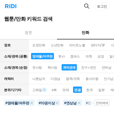
검
리
로그인
인
색
디
스
홈
턴
웹툰/만화 키워드 검색
으
트
로
검
이
색
만화
웹툰
동
장르
순정만화
소년만화
라이트노벨
판타지/SF
시
소재/관계 (공통)
영애물/여주판
회사
캠퍼스
의학
성장
일
소재/관계 (순정)
첫사랑
짝사랑
계약관계
친구>연인
연하남
캐릭터
나쁜남자
다정남
왕족/귀족
용사마왕
인기남
분위기/기타
고화질
e북
연재
완결
한국
일본
애
영애물/여주판
10권이상
연상남
진지함
완
#
#
#
#
전체해제
#