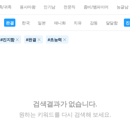
족/귀족
용사마왕
인기남
전문직
좀비/뱀파이어
능글남
완결
한국
일본
애니화
치유
감동
달달함
진
#
진지함
#
완결
#
초능력
검색결과가 없습니다.
원하는 키워드를 다시 검색해 보세요.