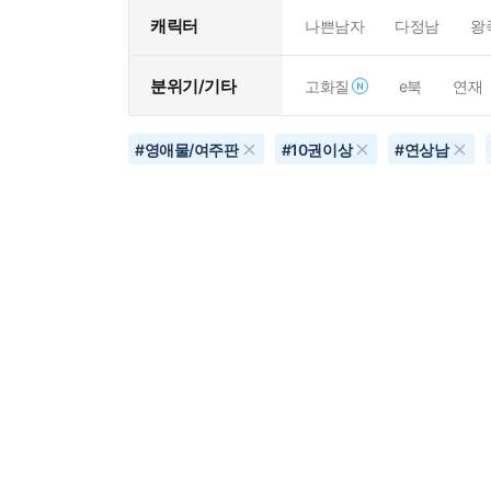
캐릭터
나쁜남자
다정남
왕
분위기/기타
고화질
e북
연재
#
영애물/여주판
#
10권이상
#
연상남