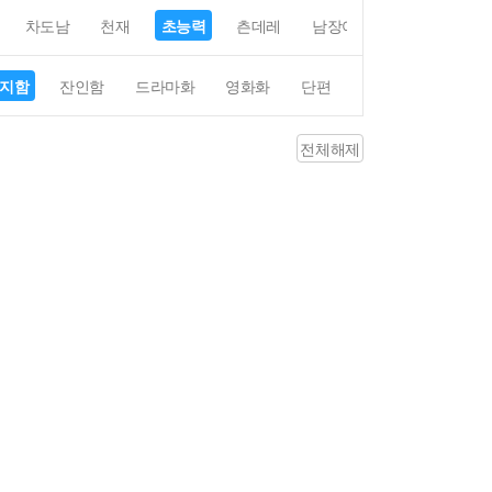
차도남
천재
초능력
츤데레
남장여자
여장남자
지함
잔인함
드라마화
영화화
단편
4컷만화
평점4
전체해제