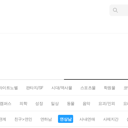
인
스
턴
트
검
색
라이트노벨
판타지/SF
시대/역사물
스포츠물
학원물
코
캠퍼스
의학
성장
일상
동물
음악
요괴/인외
요
관계
친구>연인
연하남
연상남
사내연애
사제지간