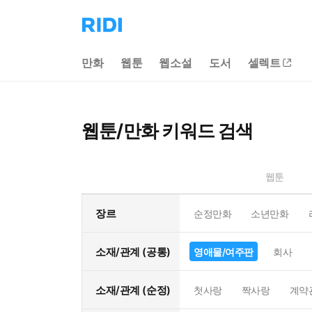
리
디
홈
만화
웹툰
웹소설
도서
셀렉트
으
로
이
동
웹툰/만화 키워드 검색
웹툰
장르
순정만화
소년만화
소재/관계 (공통)
영애물/여주판
회사
소재/관계 (순정)
첫사랑
짝사랑
계약