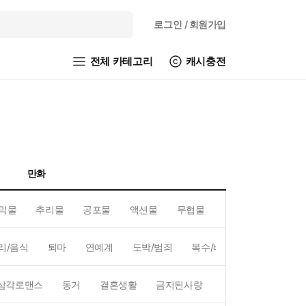
로그인
/ 회원가입
전체 카테고리
캐시충전
만화
믹물
추리물
공포물
액션물
무협물
GL/백합
리/음식
퇴마
연예계
도박/범죄
복수/배신
현대배경
삼각로맨스
동거
결혼생활
금지된사랑
하렘
역하렘