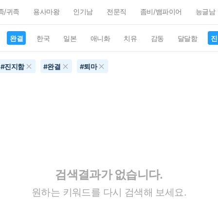
족/귀족
용사마왕
인기남
전문직
좀비/뱀파이어
능글남
완결
한국
일본
애니화
치유
감동
달달함
진
#
진지함
#
완결
#
퇴마
검색결과가 없습니다.
원하는 키워드를 다시 검색해 보세요.