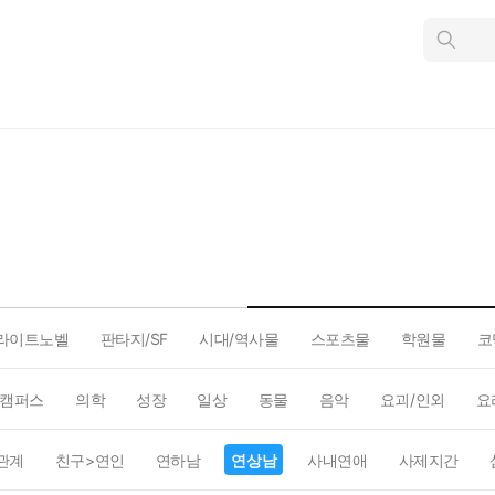
인
스
턴
트
검
색
라이트노벨
판타지/SF
시대/역사물
스포츠물
학원물
코
캠퍼스
의학
성장
일상
동물
음악
요괴/인외
요
관계
친구>연인
연하남
연상남
사내연애
사제지간