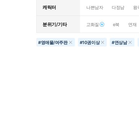
캐릭터
나쁜남자
다정남
왕
분위기/기타
고화질
e북
연재
#
영애물/여주판
#
10권이상
#
연상남