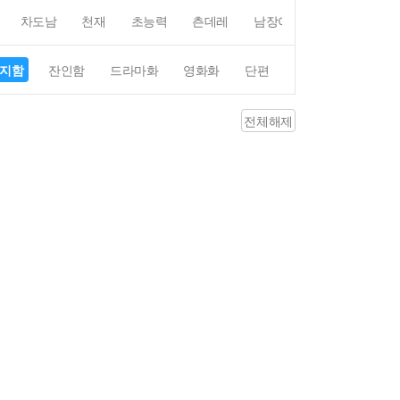
차도남
천재
초능력
츤데레
남장여자
여장남자
지함
잔인함
드라마화
영화화
단편
4컷만화
평점4
전체해제