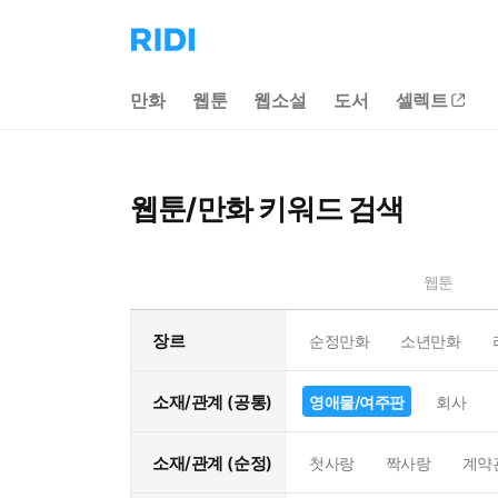
리
디
홈
만화
웹툰
웹소설
도서
셀렉트
으
로
이
동
웹툰/만화 키워드 검색
웹툰
장르
순정만화
소년만화
소재/관계 (공통)
영애물/여주판
회사
소재/관계 (순정)
첫사랑
짝사랑
계약