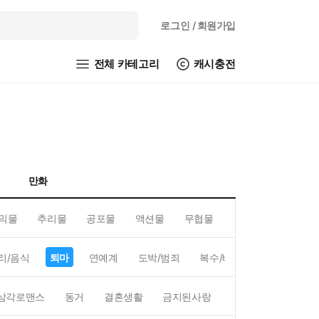
로그인
/ 회원가입
전체 카테고리
캐시충전
만화
믹물
추리물
공포물
액션물
무협물
GL/백합
리/음식
퇴마
연예계
도박/범죄
복수/배신
현대배경
삼각로맨스
동거
결혼생활
금지된사랑
하렘
역하렘