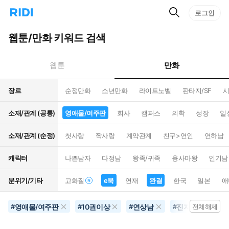
검
리
로그인
인
색
디
스
홈
턴
웹툰/만화 키워드 검색
으
트
로
검
이
색
만화
웹툰
동
장르
순정만화
소년만화
라이트노벨
판타지/SF
시
소재/관계 (공통)
영애물/여주판
회사
캠퍼스
의학
성장
일
소재/관계 (순정)
첫사랑
짝사랑
계약관계
친구>연인
연하남
캐릭터
나쁜남자
다정남
왕족/귀족
용사마왕
인기남
분위기/기타
고화질
e북
연재
완결
한국
일본
애
영애물/여주판
10권이상
연상남
진지함
완
#
#
#
#
전체해제
#