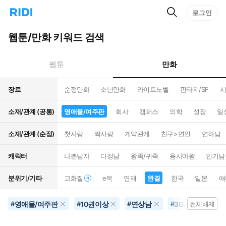
검
리
로그인
인
색
디
스
홈
턴
웹툰/만화 키워드 검색
으
트
로
검
이
색
만화
웹툰
동
장르
순정만화
소년만화
라이트노벨
판타지/SF
시
소재/관계 (공통)
영애물/여주판
회사
캠퍼스
의학
성장
일
소재/관계 (순정)
첫사랑
짝사랑
계약관계
친구>연인
연하남
캐릭터
나쁜남자
다정남
왕족/귀족
용사마왕
인기남
분위기/기타
고화질
e북
연재
완결
한국
일본
애
영애물/여주판
10권이상
연상남
30권이상
#
#
#
#
전체해제
#