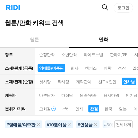
검
리
로그인
인
색
디
스
홈
턴
웹툰/만화 키워드 검색
으
트
로
검
이
색
만화
웹툰
동
장르
순정만화
소년만화
라이트노벨
판타지/SF
시
소재/관계 (공통)
영애물/여주판
회사
캠퍼스
의학
성장
일
소재/관계 (순정)
첫사랑
짝사랑
계약관계
친구>연인
연하남
캐릭터
나쁜남자
다정남
왕족/귀족
용사마왕
인기남
분위기/기타
고화질
e북
연재
완결
한국
일본
애
영애물/여주판
10권이상
연상남
30권이상
#
#
#
#
전체해제
#