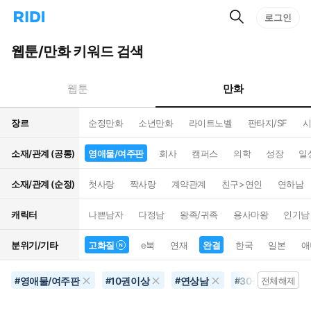
검
리
로그인
인
색
디
스
홈
턴
웹툰/만화 키워드 검색
으
트
로
검
이
색
만화
웹툰
동
장르
순정만화
소년만화
라이트노벨
판타지/SF
시
소재/관계 (공통)
영애물/여주판
회사
캠퍼스
의학
성장
일
소재/관계 (순정)
첫사랑
짝사랑
계약관계
친구>연인
연하남
캐릭터
나쁜남자
다정남
왕족/귀족
용사마왕
인기남
분위기/기타
고화질
e북
연재
완결
한국
일본
애
영애물/여주판
10권이상
연상남
30권이상
#
#
#
#
전체해제
#