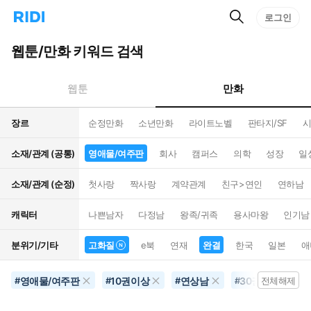
검
리
로그인
인
색
디
스
홈
턴
웹툰/만화 키워드 검색
으
트
로
검
이
색
만화
웹툰
동
장르
순정만화
소년만화
라이트노벨
판타지/SF
시
소재/관계 (공통)
영애물/여주판
회사
캠퍼스
의학
성장
일
소재/관계 (순정)
첫사랑
짝사랑
계약관계
친구>연인
연하남
캐릭터
나쁜남자
다정남
왕족/귀족
용사마왕
인기남
분위기/기타
고화질
e북
연재
완결
한국
일본
애
영애물/여주판
10권이상
연상남
30권이상
#
#
#
#
전체해제
#