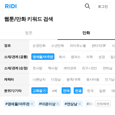
검
리
로그인
인
색
디
스
홈
턴
웹툰/만화 키워드 검색
으
트
로
검
이
색
만화
웹툰
동
장르
순정만화
소년만화
라이트노벨
판타지/SF
시
소재/관계 (공통)
영애물/여주판
회사
캠퍼스
의학
성장
일
소재/관계 (순정)
첫사랑
짝사랑
계약관계
친구>연인
연하남
캐릭터
나쁜남자
다정남
왕족/귀족
용사마왕
인기남
분위기/기타
고화질
e북
연재
완결
한국
일본
애
영애물/여주판
10권이상
연상남
30권이상
#
#
#
#
전체해제
#