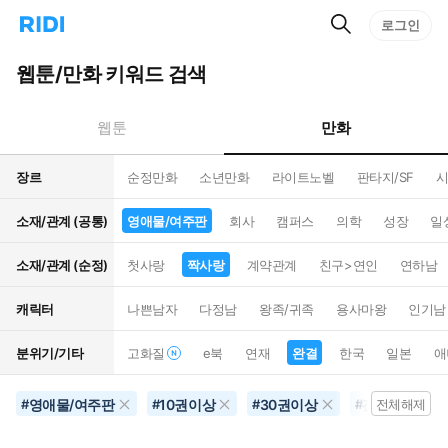
검
리
로그인
인
색
디
스
홈
턴
웹툰/만화 키워드 검색
으
트
로
검
이
색
만화
웹툰
동
장르
순정만화
소년만화
라이트노벨
판타지/SF
시
소재/관계 (공통)
영애물/여주판
회사
캠퍼스
의학
성장
일
소재/관계 (순정)
첫사랑
짝사랑
계약관계
친구>연인
연하남
캐릭터
나쁜남자
다정남
왕족/귀족
용사마왕
인기남
분위기/기타
고화질
e북
연재
완결
한국
일본
애
영애물/여주판
10권이상
30권이상
진지함
#
#
#
#
전체해제
#