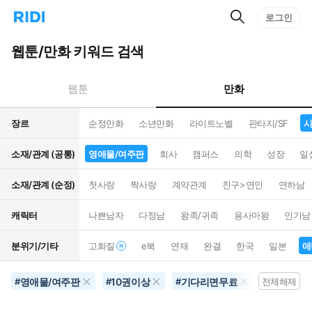
검
리
로그인
인
색
디
스
홈
턴
웹툰/만화 키워드 검색
으
트
로
검
이
색
만화
웹툰
동
장르
순정만화
소년만화
라이트노벨
판타지/SF
시
소재/관계 (공통)
영애물/여주판
회사
캠퍼스
의학
성장
일
소재/관계 (순정)
첫사랑
짝사랑
계약관계
친구>연인
연하남
캐릭터
나쁜남자
다정남
왕족/귀족
용사마왕
인기남
분위기/기타
고화질
e북
연재
완결
한국
일본
애
영애물/여주판
10권이상
기다리면무료
결혼생활
#
#
#
전체해제
#