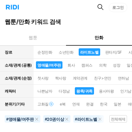
검
리
로그인
인
색
디
스
홈
턴
웹툰/만화 키워드 검색
으
트
로
검
이
색
만화
웹툰
동
장르
순정만화
소년만화
라이트노벨
판타지/SF
시
소재/관계 (공통)
영애물/여주판
회사
캠퍼스
의학
성장
일
소재/관계 (순정)
첫사랑
짝사랑
계약관계
친구>연인
연하남
캐릭터
나쁜남자
다정남
왕족/귀족
용사마왕
인기남
분위기/기타
고화질
e북
연재
완결
한국
일본
애
영애물/여주판
20권이상
라이트노벨
학원물
#
#
#
#
전체해제