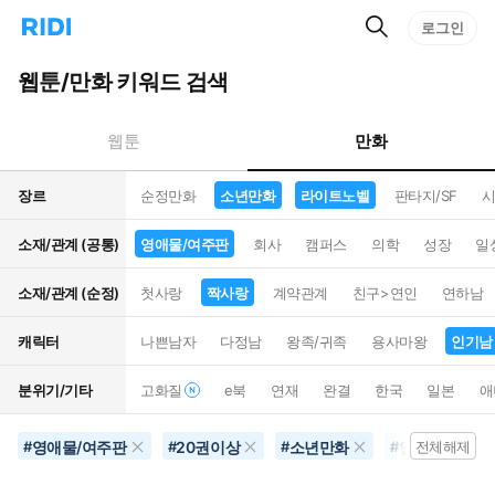
검
리
로그인
인
색
디
스
홈
턴
웹툰/만화 키워드 검색
으
트
로
검
이
색
만화
웹툰
동
장르
순정만화
소년만화
라이트노벨
판타지/SF
시
소재/관계 (공통)
영애물/여주판
회사
캠퍼스
의학
성장
일
소재/관계 (순정)
첫사랑
짝사랑
계약관계
친구>연인
연하남
캐릭터
나쁜남자
다정남
왕족/귀족
용사마왕
인기남
분위기/기타
고화질
e북
연재
완결
한국
일본
애
영애물/여주판
20권이상
소년만화
인기남
#
#
#
#
전체해제
#