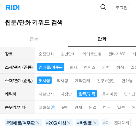
검
리
로그인
인
색
디
스
홈
턴
웹툰/만화 키워드 검색
으
트
로
검
이
색
만화
웹툰
동
장르
순정만화
소년만화
라이트노벨
판타지/SF
시
소재/관계 (공통)
영애물/여주판
회사
캠퍼스
의학
성장
일
소재/관계 (순정)
첫사랑
짝사랑
계약관계
친구>연인
연하남
캐릭터
나쁜남자
다정남
왕족/귀족
용사마왕
인기남
분위기/기타
고화질
e북
연재
완결
한국
일본
애
영애물/여주판
20권이상
학원물
치유
리뷰
#
#
#
#
전체해제
#