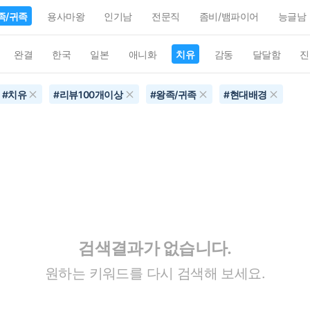
족/귀족
용사마왕
인기남
전문직
좀비/뱀파이어
능글남
완결
한국
일본
애니화
치유
감동
달달함
진
#
치유
#
리뷰100개이상
#
왕족/귀족
#
현대배경
검색결과가 없습니다.
원하는 키워드를 다시 검색해 보세요.