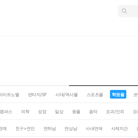
인
스
턴
트
검
색
라이트노벨
판타지/SF
시대/역사물
스포츠물
학원물
코
캠퍼스
의학
성장
일상
동물
음악
요괴/인외
요
관계
친구>연인
연하남
연상남
사내연애
사제지간