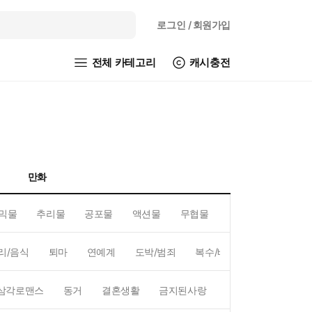
로그인
/ 회원가입
전체 카테고리
캐시충전
만화
믹물
추리물
공포물
액션물
무협물
GL/백합
리/음식
퇴마
연예계
도박/범죄
복수/배신
현대배경
삼각로맨스
동거
결혼생활
금지된사랑
하렘
역하렘