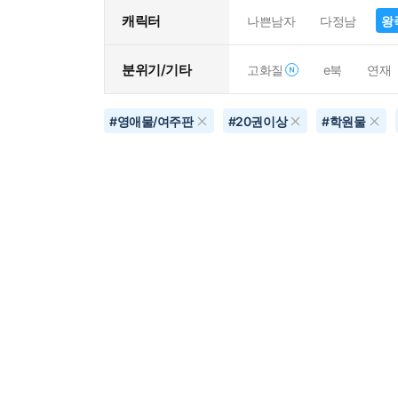
캐릭터
나쁜남자
다정남
왕
분위기/기타
고화질
e북
연재
#
영애물/여주판
#
20권이상
#
학원물