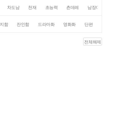
차도남
천재
초능력
츤데레
남장여자
여장남자
지함
잔인함
드라마화
영화화
단편
4컷만화
평점4
전체해제