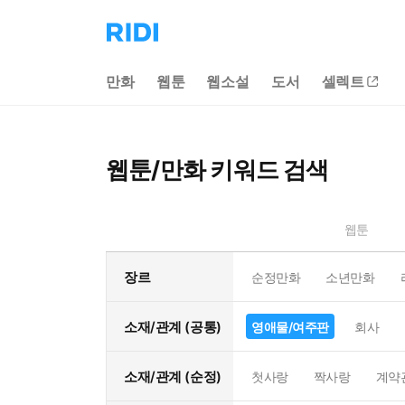
리
디
홈
만화
웹툰
웹소설
도서
셀렉트
으
로
이
동
웹툰/만화 키워드 검색
웹툰
장르
순정만화
소년만화
소재/관계 (공통)
영애물/여주판
회사
소재/관계 (순정)
첫사랑
짝사랑
계약