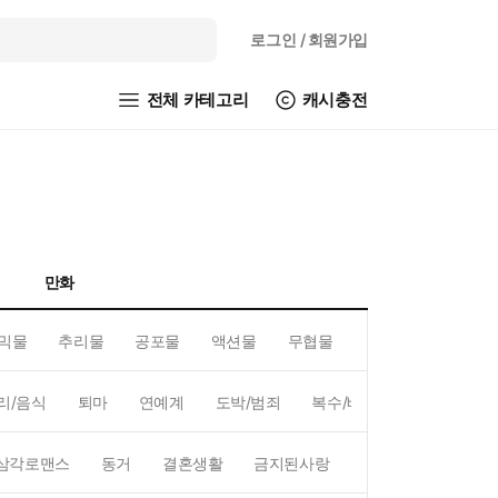
로그인
/ 회원가입
전체 카테고리
캐시충전
만화
믹물
추리물
공포물
액션물
무협물
GL/백합
리/음식
퇴마
연예계
도박/범죄
복수/배신
현대배경
삼각로맨스
동거
결혼생활
금지된사랑
하렘
역하렘