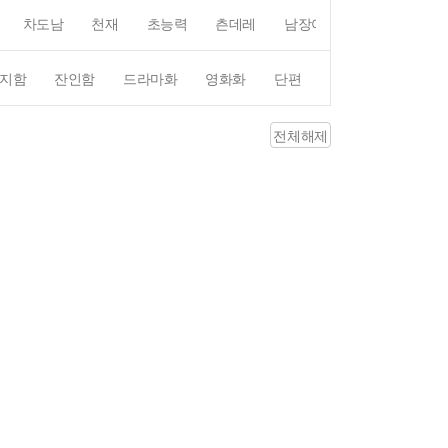
차도남
천재
초능력
츤데레
남장여자
여장남자
지함
잔인함
드라마화
영화화
단편
4컷만화
평점4
전체해제