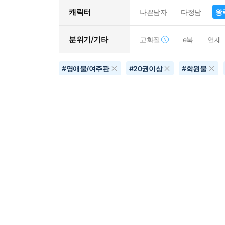
캐릭터
나쁜남자
다정남
왕
분위기/기타
고화질
e북
연재
#
영애물/여주판
#
20권이상
#
학원물