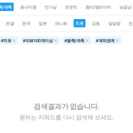
족/귀족
용사마왕
인기남
전문직
좀비/뱀파이어
능글남
완결
한국
일본
애니화
치유
감동
달달함
진
#
치유
#
리뷰100개이상
#
왕족/귀족
#
계약관계
검색결과가 없습니다.
원하는 키워드를 다시 검색해 보세요.