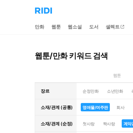
리
디
홈
만화
웹툰
웹소설
도서
셀렉트
으
로
이
동
웹툰/만화 키워드 검색
웹툰
장르
순정만화
소년만화
소재/관계 (공통)
영애물/여주판
회사
소재/관계 (순정)
첫사랑
짝사랑
계약