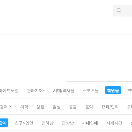
인
스
턴
트
검
색
라이트노벨
판타지/SF
시대/역사물
스포츠물
학원물
코
캠퍼스
의학
성장
일상
동물
음악
요괴/인외
요
관계
친구>연인
연하남
연상남
사내연애
사제지간