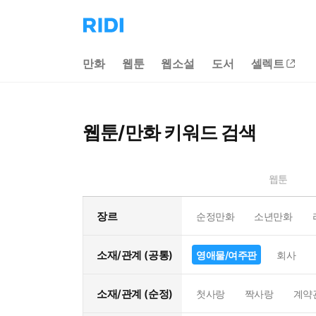
리
디
홈
만화
웹툰
웹소설
도서
셀렉트
으
로
이
동
웹툰/만화 키워드 검색
웹툰
장르
순정만화
소년만화
소재/관계 (공통)
영애물/여주판
회사
소재/관계 (순정)
첫사랑
짝사랑
계약