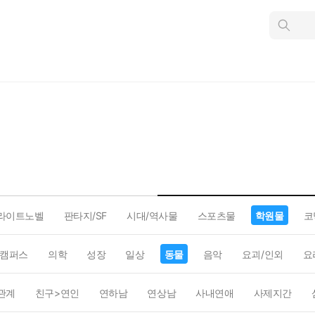
인
스
턴
트
검
색
라이트노벨
판타지/SF
시대/역사물
스포츠물
학원물
코
캠퍼스
의학
성장
일상
동물
음악
요괴/인외
요
관계
친구>연인
연하남
연상남
사내연애
사제지간