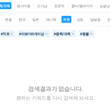
족/귀족
용사마왕
인기남
전문직
좀비/뱀파이어
능글남
완결
한국
일본
애니화
치유
감동
달달함
진
#
치유
#
리뷰100개이상
#
왕족/귀족
#
동물
검색결과가 없습니다.
원하는 키워드를 다시 검색해 보세요.