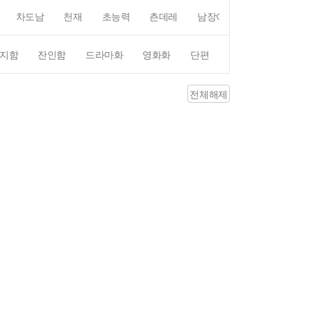
차도남
천재
초능력
츤데레
남장여자
여장남자
지함
잔인함
드라마화
영화화
단편
4컷만화
평점4
전체해제