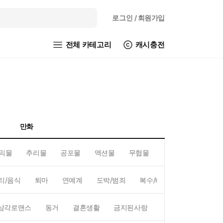
로그인
/ 회원가입
전체 카테고리
캐시충전
만화
믹물
추리물
공포물
액션물
무협물
GL/백합
리/음식
퇴마
연예계
도박/범죄
복수/배신
현대배경
삼각로맨스
동거
결혼생활
금지된사랑
하렘
역하렘