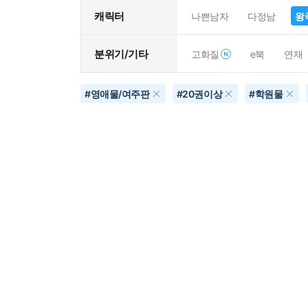
캐릭터
나쁜남자
다정남
왕
분위기/기타
고화질
e북
연재
#
영애물/여주판
#
20권이상
#
학원물