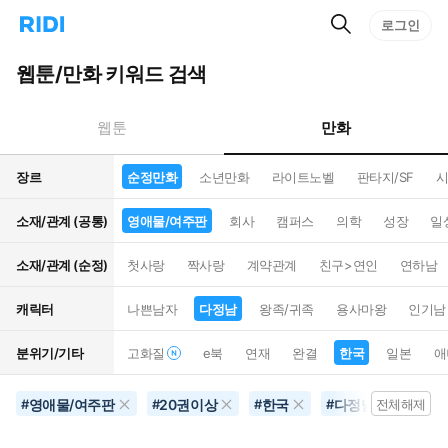
검
리
로그인
인
색
디
스
홈
턴
웹툰/만화 키워드 검색
으
트
로
검
이
색
만화
웹툰
동
장르
순정만화
소년만화
라이트노벨
판타지/SF
시
소재/관계 (공통)
영애물/여주판
회사
캠퍼스
의학
성장
일
소재/관계 (순정)
첫사랑
짝사랑
계약관계
친구>연인
연하남
캐릭터
나쁜남자
다정남
왕족/귀족
용사마왕
인기남
분위기/기타
고화질
e북
연재
완결
한국
일본
애
영애물/여주판
20권이상
한국
다정남
연예
#
#
#
#
전체해제
#