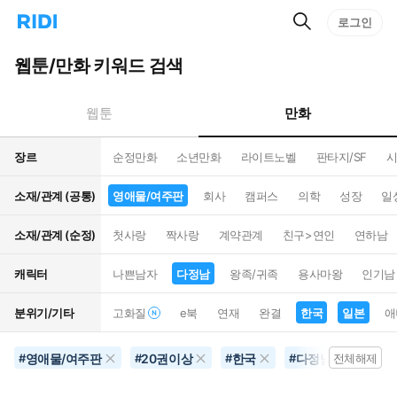
검
리
로그인
인
색
디
스
홈
턴
웹툰/만화 키워드 검색
으
트
로
검
이
색
만화
웹툰
동
장르
순정만화
소년만화
라이트노벨
판타지/SF
시
소재/관계 (공통)
영애물/여주판
회사
캠퍼스
의학
성장
일
소재/관계 (순정)
첫사랑
짝사랑
계약관계
친구>연인
연하남
캐릭터
나쁜남자
다정남
왕족/귀족
용사마왕
인기남
분위기/기타
고화질
e북
연재
완결
한국
일본
애
영애물/여주판
20권이상
한국
다정남
연예
#
#
#
#
전체해제
#