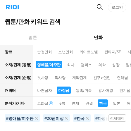
검
리
로그인
인
색
디
스
홈
턴
웹툰/만화 키워드 검색
으
트
로
검
이
색
만화
웹툰
동
장르
순정만화
소년만화
라이트노벨
판타지/SF
시
소재/관계 (공통)
영애물/여주판
회사
캠퍼스
의학
성장
일
소재/관계 (순정)
첫사랑
짝사랑
계약관계
친구>연인
연하남
캐릭터
나쁜남자
다정남
왕족/귀족
용사마왕
인기남
분위기/기타
고화질
e북
연재
완결
한국
일본
애
영애물/여주판
20권이상
한국
다정남
연예
#
#
#
#
전체해제
#