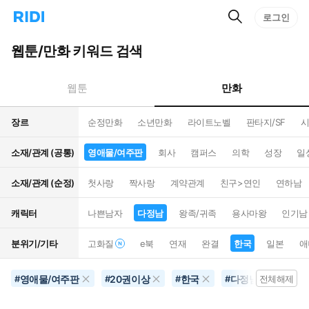
검
리
로그인
인
색
디
스
홈
턴
웹툰/만화 키워드 검색
으
트
로
검
이
색
만화
웹툰
동
장르
순정만화
소년만화
라이트노벨
판타지/SF
시
소재/관계 (공통)
영애물/여주판
회사
캠퍼스
의학
성장
일
소재/관계 (순정)
첫사랑
짝사랑
계약관계
친구>연인
연하남
캐릭터
나쁜남자
다정남
왕족/귀족
용사마왕
인기남
분위기/기타
고화질
e북
연재
완결
한국
일본
애
영애물/여주판
20권이상
한국
다정남
연예
#
#
#
#
전체해제
#