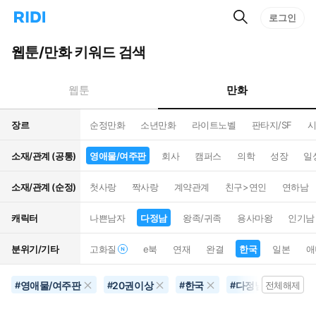
검
리
로그인
인
색
디
스
홈
턴
웹툰/만화 키워드 검색
으
트
로
검
이
색
만화
웹툰
동
장르
순정만화
소년만화
라이트노벨
판타지/SF
시
소재/관계 (공통)
영애물/여주판
회사
캠퍼스
의학
성장
일
소재/관계 (순정)
첫사랑
짝사랑
계약관계
친구>연인
연하남
캐릭터
나쁜남자
다정남
왕족/귀족
용사마왕
인기남
분위기/기타
고화질
e북
연재
완결
한국
일본
애
영애물/여주판
20권이상
한국
다정남
연예
#
#
#
#
전체해제
#