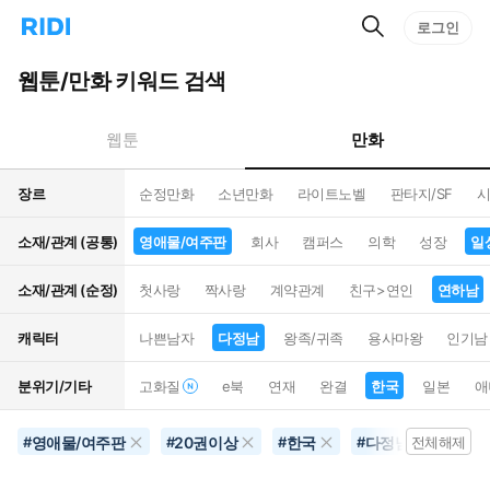
검
리
로그인
인
색
디
스
홈
턴
웹툰/만화 키워드 검색
으
트
로
검
이
색
만화
웹툰
동
장르
순정만화
소년만화
라이트노벨
판타지/SF
시
소재/관계 (공통)
영애물/여주판
회사
캠퍼스
의학
성장
일
소재/관계 (순정)
첫사랑
짝사랑
계약관계
친구>연인
연하남
캐릭터
나쁜남자
다정남
왕족/귀족
용사마왕
인기남
분위기/기타
고화질
e북
연재
완결
한국
일본
애
영애물/여주판
20권이상
한국
다정남
연예
#
#
#
#
전체해제
#