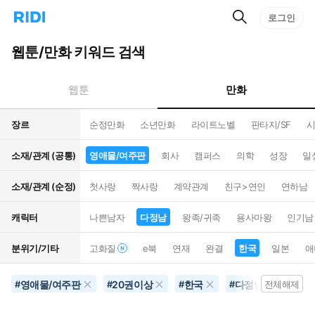
검
리
로그인
인
색
디
스
홈
턴
웹툰/만화 키워드 검색
으
트
로
검
이
색
만화
웹툰
동
장르
순정만화
소년만화
라이트노벨
판타지/SF
시
소재/관계 (공통)
영애물/여주판
회사
캠퍼스
의학
성장
일
소재/관계 (순정)
첫사랑
짝사랑
계약관계
친구>연인
연하남
캐릭터
나쁜남자
다정남
왕족/귀족
용사마왕
인기남
분위기/기타
고화질
e북
연재
완결
한국
일본
애
영애물/여주판
20권이상
한국
다정남
금지
#
#
#
#
전체해제
#