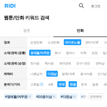
검
리
로그인
인
색
디
스
홈
턴
웹툰/만화 키워드 검색
으
트
로
검
이
색
만화
웹툰
동
장르
순정만화
소년만화
라이트노벨
판타지/SF
시
소재/관계 (공통)
영애물/여주판
회사
캠퍼스
의학
성장
일
소재/관계 (순정)
첫사랑
짝사랑
계약관계
친구>연인
연하남
캐릭터
나쁜남자
다정남
왕족/귀족
용사마왕
인기남
분위기/기타
고화질
e북
연재
완결
한국
일본
애
영애물/여주판
20권이상
다정남
추리물
완
#
#
#
#
전체해제
#