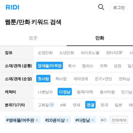
검
리
로그인
인
색
디
스
홈
턴
웹툰/만화 키워드 검색
으
트
로
검
이
색
만화
웹툰
동
장르
순정만화
소년만화
라이트노벨
판타지/SF
시
소재/관계 (공통)
영애물/여주판
회사
캠퍼스
의학
성장
일
소재/관계 (순정)
첫사랑
짝사랑
계약관계
친구>연인
연하남
캐릭터
나쁜남자
다정남
왕족/귀족
용사마왕
인기남
분위기/기타
고화질
e북
연재
완결
한국
일본
애
영애물/여주판
20권이상
다정남
추리물
완
#
#
#
#
전체해제
#