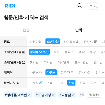
검
리
로그인
인
색
디
스
홈
턴
웹툰/만화 키워드 검색
으
트
로
검
이
색
만화
웹툰
동
장르
순정만화
소년만화
라이트노벨
판타지/SF
시
소재/관계 (공통)
영애물/여주판
회사
캠퍼스
의학
성장
일
소재/관계 (순정)
첫사랑
짝사랑
계약관계
친구>연인
연하남
캐릭터
나쁜남자
다정남
왕족/귀족
용사마왕
인기남
분위기/기타
고화질
e북
연재
완결
한국
일본
애
영애물/여주판
20권이상
다정남
추리물
완
#
#
#
#
전체해제
#