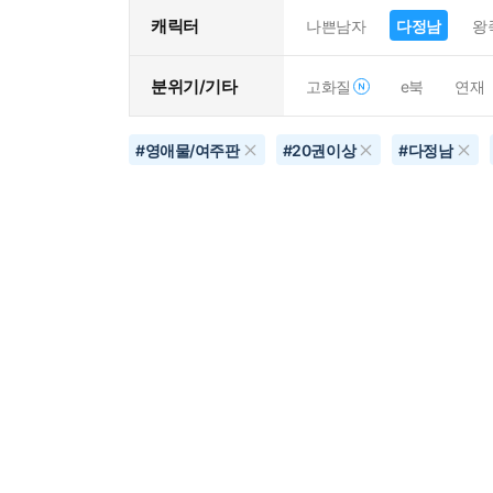
캐릭터
나쁜남자
다정남
왕
분위기/기타
고화질
e북
연재
#
영애물/여주판
#
20권이상
#
다정남