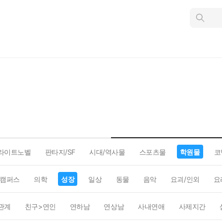
인
스
턴
트
검
색
라이트노벨
판타지/SF
시대/역사물
스포츠물
학원물
코
캠퍼스
의학
성장
일상
동물
음악
요괴/인외
요
관계
친구>연인
연하남
연상남
사내연애
사제지간