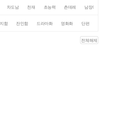
차도남
천재
초능력
츤데레
남장여자
여장남자
지함
잔인함
드라마화
영화화
단편
4컷만화
평점4
전체해제