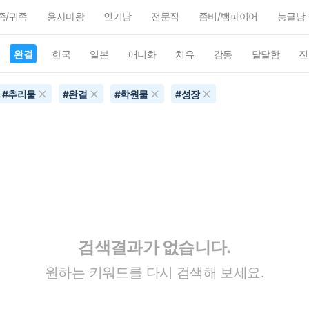
족/귀족
용사마왕
인기남
전문직
좀비/뱀파이어
능글남
완결
한국
일본
애니화
치유
감동
달달함
진
#
추리물
#
완결
#
학원물
#
성장
검색결과가 없습니다.
원하는 키워드를 다시 검색해 보세요.