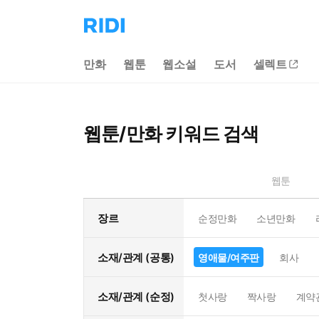
리
디
홈
만화
웹툰
웹소설
도서
셀렉트
으
로
이
동
웹툰/만화 키워드 검색
웹툰
장르
순정만화
소년만화
소재/관계 (공통)
영애물/여주판
회사
소재/관계 (순정)
첫사랑
짝사랑
계약