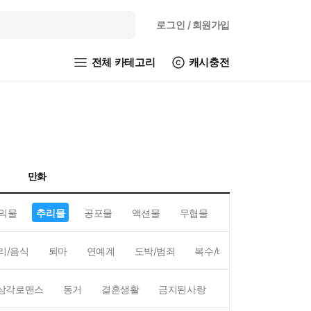
로그인
/ 회원가입
전체 카테고리
캐시충전
만화
믹물
추리물
공포물
액션물
무협물
GL/백합
리/음식
퇴마
연예계
도박/범죄
복수/배신
현대배경
삼각로맨스
동거
결혼생활
금지된사랑
하렘
역하렘