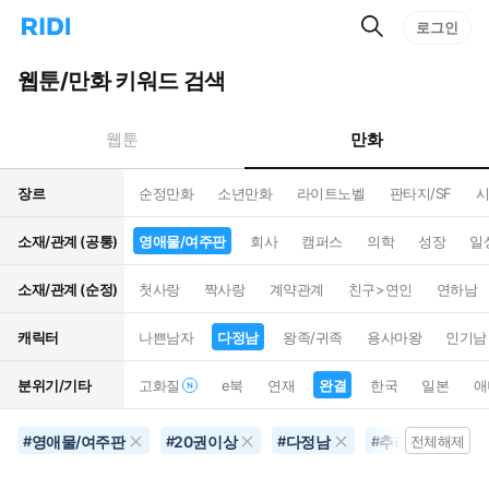
검
리
로그인
인
색
디
스
홈
턴
웹툰/만화 키워드 검색
으
트
로
검
이
색
만화
웹툰
동
장르
순정만화
소년만화
라이트노벨
판타지/SF
시
소재/관계 (공통)
영애물/여주판
회사
캠퍼스
의학
성장
일
소재/관계 (순정)
첫사랑
짝사랑
계약관계
친구>연인
연하남
캐릭터
나쁜남자
다정남
왕족/귀족
용사마왕
인기남
분위기/기타
고화질
e북
연재
완결
한국
일본
애
영애물/여주판
20권이상
다정남
추리물
완
#
#
#
#
전체해제
#