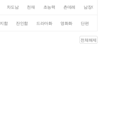
차도남
천재
초능력
츤데레
남장여자
여장남자
지함
잔인함
드라마화
영화화
단편
4컷만화
평점4
전체해제