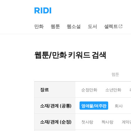
리
디
홈
만화
웹툰
웹소설
도서
셀렉트
으
로
이
동
웹툰/만화 키워드 검색
웹툰
장르
순정만화
소년만화
소재/관계 (공통)
영애물/여주판
회사
소재/관계 (순정)
첫사랑
짝사랑
계약