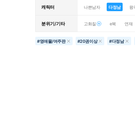
캐릭터
나쁜남자
다정남
왕
분위기/기타
고화질
e북
연재
#
영애물/여주판
#
20권이상
#
다정남