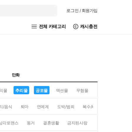
로그인
/ 회원가입
전체 카테고리
캐시충전
만화
믹물
추리물
공포물
액션물
무협물
GL/백합
리/음식
퇴마
연예계
도박/범죄
복수/배신
현대배경
삼각로맨스
동거
결혼생활
금지된사랑
하렘
역하렘