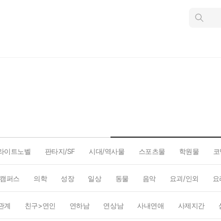
인
스
턴
트
검
색
라이트노벨
판타지/SF
시대/역사물
스포츠물
학원물
코
캠퍼스
의학
성장
일상
동물
음악
요괴/인외
요
관계
친구>연인
연하남
연상남
사내연애
사제지간