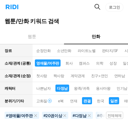
검
리
로그인
인
색
디
스
홈
턴
웹툰/만화 키워드 검색
으
트
로
검
이
색
만화
웹툰
동
장르
순정만화
소년만화
라이트노벨
판타지/SF
시
소재/관계 (공통)
영애물/여주판
회사
캠퍼스
의학
성장
일
소재/관계 (순정)
첫사랑
짝사랑
계약관계
친구>연인
연하남
캐릭터
나쁜남자
다정남
왕족/귀족
용사마왕
인기남
분위기/기타
고화질
e북
연재
완결
한국
일본
애
영애물/여주판
20권이상
다정남
추리물
완
#
#
#
#
전체해제
#