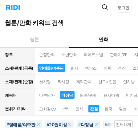
검
리
로그인
인
색
디
스
홈
턴
웹툰/만화 키워드 검색
으
트
로
검
이
색
만화
웹툰
동
장르
순정만화
소년만화
라이트노벨
판타지/SF
시
소재/관계 (공통)
영애물/여주판
회사
캠퍼스
의학
성장
일
소재/관계 (순정)
첫사랑
짝사랑
계약관계
친구>연인
연하남
캐릭터
나쁜남자
다정남
왕족/귀족
용사마왕
인기남
분위기/기타
고화질
e북
연재
완결
한국
일본
애
영애물/여주판
20권이상
다정남
추리물
완
#
#
#
#
전체해제
#