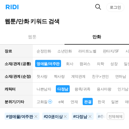
검
리
로그인
인
색
디
스
홈
턴
웹툰/만화 키워드 검색
으
트
로
검
이
색
만화
웹툰
동
장르
순정만화
소년만화
라이트노벨
판타지/SF
시
소재/관계 (공통)
영애물/여주판
회사
캠퍼스
의학
성장
일
소재/관계 (순정)
첫사랑
짝사랑
계약관계
친구>연인
연하남
캐릭터
나쁜남자
다정남
왕족/귀족
용사마왕
인기남
분위기/기타
고화질
e북
연재
완결
한국
일본
애
영애물/여주판
20권이상
다정남
추리물
완
#
#
#
#
전체해제
#