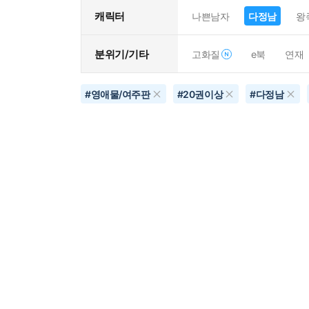
캐릭터
나쁜남자
다정남
왕
분위기/기타
고화질
e북
연재
#
영애물/여주판
#
20권이상
#
다정남