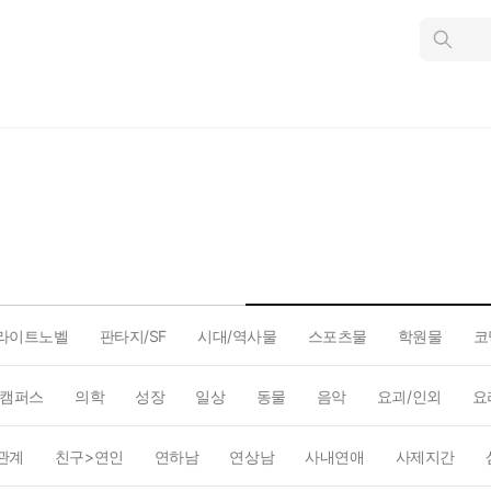
인
스
턴
트
검
색
라이트노벨
판타지/SF
시대/역사물
스포츠물
학원물
코
캠퍼스
의학
성장
일상
동물
음악
요괴/인외
요
관계
친구>연인
연하남
연상남
사내연애
사제지간