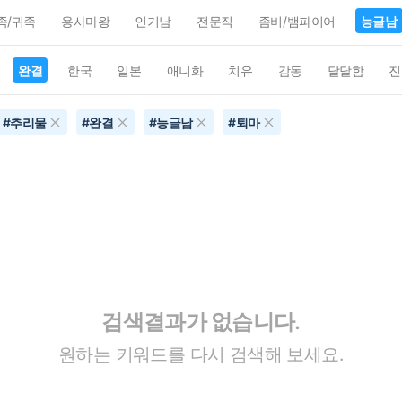
족/귀족
용사마왕
인기남
전문직
좀비/뱀파이어
능글남
완결
한국
일본
애니화
치유
감동
달달함
진
#
추리물
#
완결
#
능글남
#
퇴마
검색결과가 없습니다.
원하는 키워드를 다시 검색해 보세요.