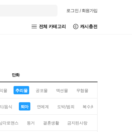
로그인
/ 회원가입
전체 카테고리
캐시충전
만화
믹물
추리물
공포물
액션물
무협물
GL/백합
리/음식
퇴마
연예계
도박/범죄
복수/배신
현대배경
삼각로맨스
동거
결혼생활
금지된사랑
하렘
역하렘