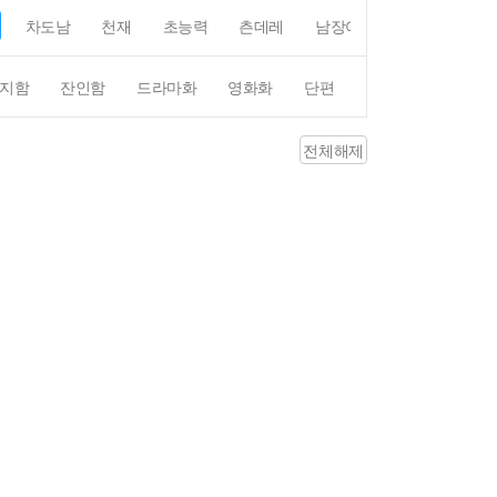
차도남
천재
초능력
츤데레
남장여자
여장남자
지함
잔인함
드라마화
영화화
단편
4컷만화
평점4
전체해제