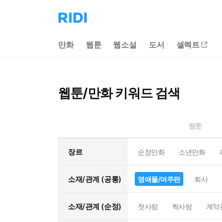
리
디
홈
만화
웹툰
웹소설
도서
셀렉트
으
로
이
동
웹툰/만화 키워드 검색
웹툰
장르
순정만화
소년만화
소재/관계 (공통)
영애물/여주판
회사
소재/관계 (순정)
첫사랑
짝사랑
계약