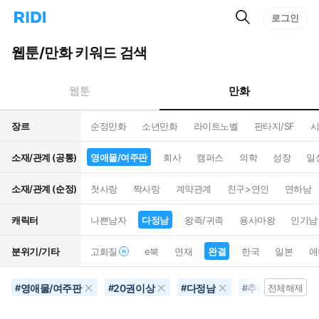
검
리
로그인
인
색
디
스
홈
턴
웹툰/만화 키워드 검색
으
트
로
검
이
색
만화
웹툰
동
장르
순정만화
소년만화
라이트노벨
판타지/SF
시
소재/관계 (공통)
영애물/여주판
회사
캠퍼스
의학
성장
일
소재/관계 (순정)
첫사랑
짝사랑
계약관계
친구>연인
연하남
캐릭터
나쁜남자
다정남
왕족/귀족
용사마왕
인기남
분위기/기타
고화질
e북
연재
완결
한국
일본
애
영애물/여주판
20권이상
다정남
추리물
완
#
#
#
#
전체해제
#