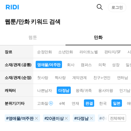
검
리
로그인
인
색
디
스
홈
턴
웹툰/만화 키워드 검색
으
트
로
검
이
색
만화
웹툰
동
장르
순정만화
소년만화
라이트노벨
판타지/SF
시
소재/관계 (공통)
영애물/여주판
회사
캠퍼스
의학
성장
일
소재/관계 (순정)
첫사랑
짝사랑
계약관계
친구>연인
연하남
캐릭터
나쁜남자
다정남
왕족/귀족
용사마왕
인기남
분위기/기타
고화질
e북
연재
완결
한국
일본
애
영애물/여주판
20권이상
다정남
추리물
완
#
#
#
#
전체해제
#