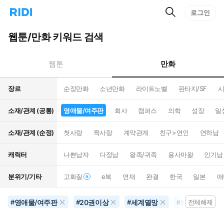
검
리
로그인
인
색
디
스
홈
턴
웹툰/만화 키워드 검색
으
트
로
검
이
색
만화
웹툰
동
장르
순정만화
소년만화
라이트노벨
판타지/SF
시
소재/관계 (공통)
영애물/여주판
회사
캠퍼스
의학
성장
일
소재/관계 (순정)
첫사랑
짝사랑
계약관계
친구>연인
연하남
캐릭터
나쁜남자
다정남
왕족/귀족
용사마왕
인기남
분위기/기타
고화질
e북
연재
완결
한국
일본
애
영애물/여주판
20권이상
세계멸망
퇴마
좀
#
#
#
#
전체해제
#