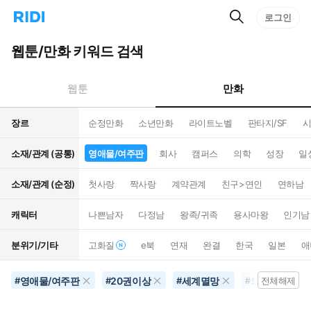
검
리
로그인
인
색
디
스
홈
턴
웹툰/만화 키워드 검색
으
트
로
검
이
색
만화
웹툰
동
장르
순정만화
소년만화
라이트노벨
판타지/SF
시
소재/관계 (공통)
영애물/여주판
회사
캠퍼스
의학
성장
일
소재/관계 (순정)
첫사랑
짝사랑
계약관계
친구>연인
연하남
캐릭터
나쁜남자
다정남
왕족/귀족
용사마왕
인기남
분위기/기타
고화질
e북
연재
완결
한국
일본
애
영애물/여주판
20권이상
세계멸망
퇴마
잔
#
#
#
#
전체해제
#