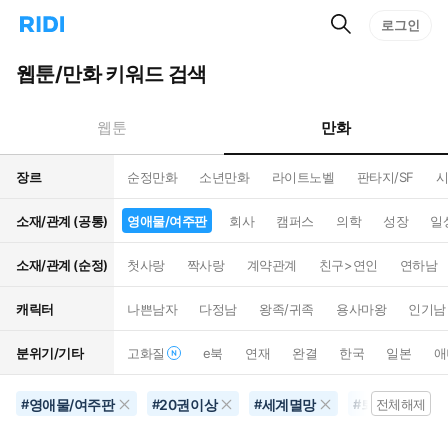
검
리
로그인
인
색
디
스
홈
턴
웹툰/만화 키워드 검색
으
트
로
검
이
색
만화
웹툰
동
장르
순정만화
소년만화
라이트노벨
판타지/SF
시
소재/관계 (공통)
영애물/여주판
회사
캠퍼스
의학
성장
일
소재/관계 (순정)
첫사랑
짝사랑
계약관계
친구>연인
연하남
캐릭터
나쁜남자
다정남
왕족/귀족
용사마왕
인기남
분위기/기타
고화질
e북
연재
완결
한국
일본
애
영애물/여주판
20권이상
세계멸망
퇴마
남
#
#
#
#
전체해제
#