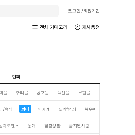
로그인
/ 회원가입
전체 카테고리
캐시충전
만화
믹물
추리물
공포물
액션물
무협물
GL/백합
리/음식
퇴마
연예계
도박/범죄
복수/배신
현대배경
삼각로맨스
동거
결혼생활
금지된사랑
하렘
역하렘