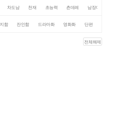
차도남
천재
초능력
츤데레
남장여자
여장남자
지함
잔인함
드라마화
영화화
단편
4컷만화
평점4
전체해제