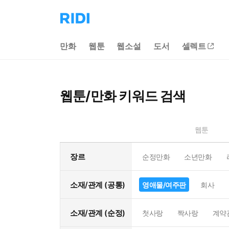
리
디
홈
만화
웹툰
웹소설
도서
셀렉트
으
로
이
동
웹툰/만화 키워드 검색
웹툰
장르
순정만화
소년만화
소재/관계 (공통)
영애물/여주판
회사
소재/관계 (순정)
첫사랑
짝사랑
계약