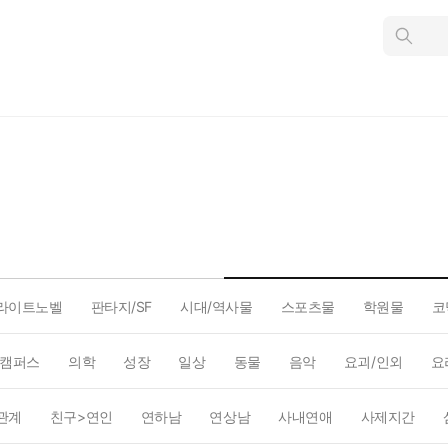
인
스
턴
트
검
색
라이트노벨
판타지/SF
시대/역사물
스포츠물
학원물
코
캠퍼스
의학
성장
일상
동물
음악
요괴/인외
요
관계
친구>연인
연하남
연상남
사내연애
사제지간