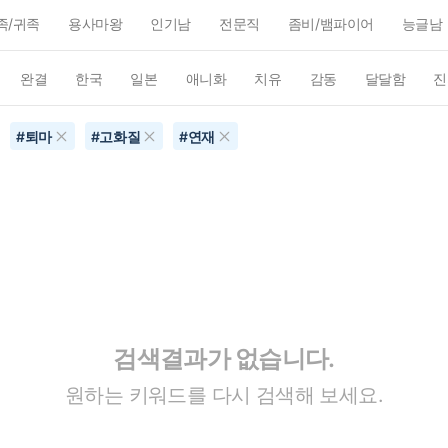
족/귀족
용사마왕
인기남
전문직
좀비/뱀파이어
능글남
완결
한국
일본
애니화
치유
감동
달달함
진
#
퇴마
#
고화질
#
연재
검색결과가 없습니다.
원하는 키워드를 다시 검색해 보세요.