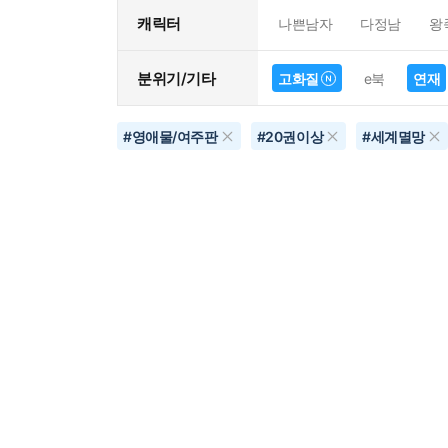
캐릭터
나쁜남자
다정남
왕
분위기/기타
고화질
e북
연재
#
영애물/여주판
#
20권이상
#
세계멸망