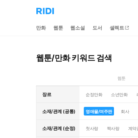
리
디
홈
만화
웹툰
웹소설
도서
셀렉트
으
로
이
동
웹툰/만화 키워드 검색
웹툰
장르
순정만화
소년만화
소재/관계 (공통)
영애물/여주판
회사
소재/관계 (순정)
첫사랑
짝사랑
계약