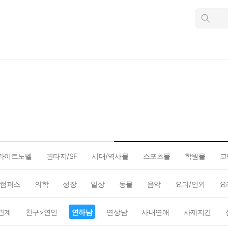
인
스
턴
트
검
색
라이트노벨
판타지/SF
시대/역사물
스포츠물
학원물
코
캠퍼스
의학
성장
일상
동물
음악
요괴/인외
요
관계
친구>연인
연하남
연상남
사내연애
사제지간