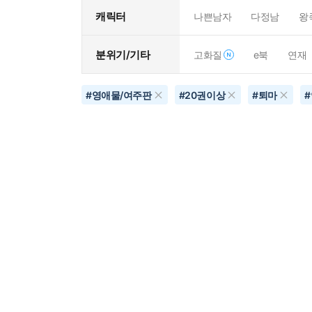
캐릭터
나쁜남자
다정남
왕
분위기/기타
고화질
e북
연재
#
영애물/여주판
#
20권이상
#
퇴마
#