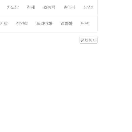
차도남
천재
초능력
츤데레
남장여자
여장남자
지함
잔인함
드라마화
영화화
단편
4컷만화
평점4
전체해제