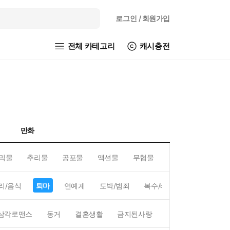
로그인
/ 회원가입
전체 카테고리
캐시충전
만화
믹물
추리물
공포물
액션물
무협물
GL/백합
리/음식
퇴마
연예계
도박/범죄
복수/배신
현대배경
삼각로맨스
동거
결혼생활
금지된사랑
하렘
역하렘