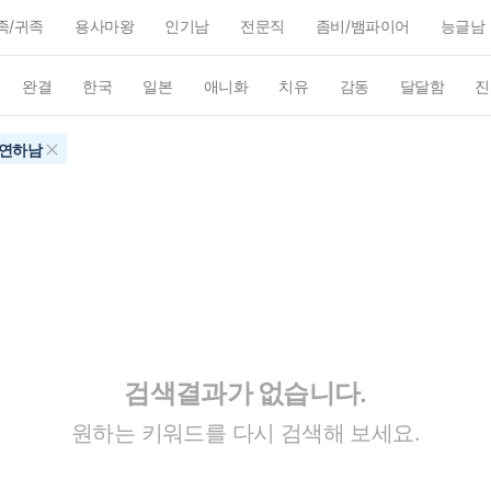
족/귀족
용사마왕
인기남
전문직
좀비/뱀파이어
능글남
완결
한국
일본
애니화
치유
감동
달달함
진
연하남
검색결과가 없습니다.
원하는 키워드를 다시 검색해 보세요.